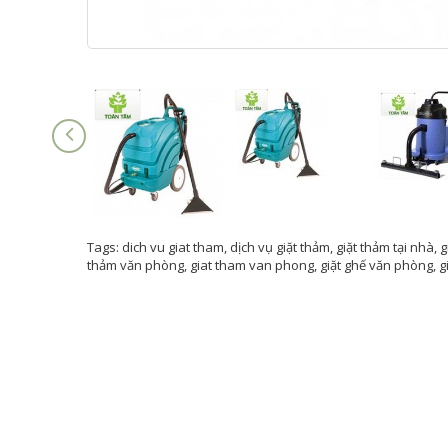
Tags:
dich vu giat tham
,
dịch vụ giặt thảm
,
giặt thảm tại nhà
,
g
thảm văn phòng
,
giat tham van phong
,
giặt ghế văn phòng
,
g