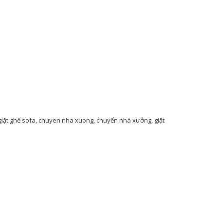
giặt ghế sofa
,
chuyen nha xuong
,
chuyển nhà xưởng
,
giặt