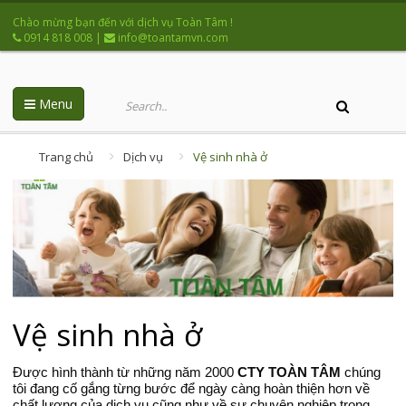
Chào mừng bạn đến với dịch vụ Toàn Tâm !
0914 818 008
|
info@toantamvn.com
Menu
Trang chủ
Dịch vụ
Vệ sinh nhà ở
Vệ sinh nhà ở
Được hình thành từ những năm 2000
CTY TOÀN TÂM
chúng
tôi đang cố gắng từng bước để ngày càng hoàn thiện hơn về
chất lượng của dịch vụ cũng như về sự chuyên nghiệp trong