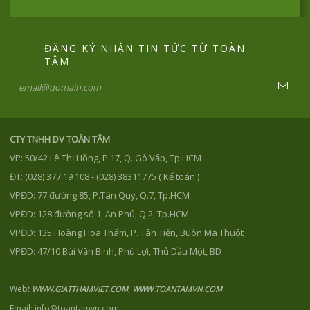
ĐĂNG KÝ NHẬN TIN TỨC TỪ TOÀN
TÂM
CTY TNHH DV TOÀN TÂM
VP: 50/42 Lê Thị Hồng, P.17, Q. Gò Vấp, Tp.HCM
ĐT: (028) 377 19 108 - (028) 38311775 ( Kế toán )
VPĐD: 77 đường 85, P.Tân Quy, Q.7, Tp.HCM
VPĐD: 128 đường số 1, An Phú, Q.2, Tp.HCM
VPĐD: 135 Hoàng Hoa Thám, P. Tân Tiến, Buôn Ma Thuột
VPĐD: 47/10 Bùi Văn Bình, Phú Lợi, Thủ Dầu Một, BD
Web
:
,
WWW.GIATTHAMVIET.COM
WWW.TOANTAMVN.COM
Email: info@toantamvn.com