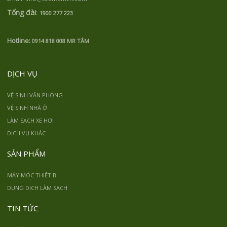
Tổng đài
:
1900 277 223
Hotline:
0914 818 008 MR TÂM
DỊCH VỤ
VỆ SINH VĂN PHÒNG
VỆ SINH NHÀ Ở
LÀM SẠCH XE HƠI
DỊCH VỤ KHÁC
SẢN PHẨM
MÁY MÓC THIẾT BỊ
DUNG DỊCH LÀM SẠCH
TIN TỨC