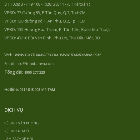
ĐT: (028) 377 19 108 - (028) 38311775 ( Kế toán )
VPĐD: 77 đường 85, P.Tân Quy, Q.7, Tp.HCM
VPĐD: 128 đường số 1, An Phú, Q.2, Tp.HCM
VPĐD: 135 Hoàng Hoa Thám, P. Tân Tiến, Buôn Ma Thuột
VPĐD: 47/10 Bùi Văn Bình, Phú Lợi, Thủ Dầu Một, BD
Web
:
,
WWW.GIATTHAMVIET.COM
WWW.TOANTAMVN.COM
Email: info@toantamvn.com
Tổng đài
:
1900 277 223
Hotline:
0914 818 008 MR TÂM
DỊCH VỤ
VỆ SINH VĂN PHÒNG
VỆ SINH NHÀ Ở
LÀM SẠCH XE HƠI