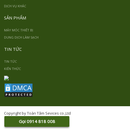
DỊCH VỤ KHÁC
SẢN PHẨM
MÁY MÓC THIẾT BỊ
DUNG DỊCH LÀM SẠCH
TIN TỨC
TIN TỨC
KIẾN THỨC
Copyright by Toàn Tâm Sevices co.,Ltd
Gọi 0914 818 008