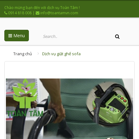
Chào mừng bạn đến với dịch vụ Toàn Tâm !
0914 818 008
|
info@toantamvn.com
Menu
Trang chủ
Dịch vụ giặt ghế sofa