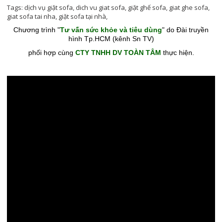
Tags:
dịch vụ giặt sofa
,
dich vu giat sofa
,
giặt ghế sofa
,
giat ghe sofa
,
giat sofa tai nha
,
giặt sofa tại nhà
,
Chương trình "
Tư vấn sức khỏe và tiêu dùng
" do Đài truyền
hình Tp.HCM (kênh Sn TV)
phối hợp cùng
CTY TNHH DV TOÀN TÂM
thực hiện.