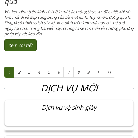
quả
Vết keo dính trên kính có thể là một ác mộng thực sự, đặc biệt khi nó
làm mất đi vẻ đẹp sáng bóng của bề mặt kính. Tuy nhiên, đừng quá lo
lắng, vì có nhiều cách tẩy vết keo dính trên kính mà bạn có thể thử
ngay tại nhà. Trong bài viết này, chúng ta sẽ tìm hiểu về những phương
pháp tẩy vết keo dín
Xem chi tiết
1
2
3
4
5
6
7
8
9
>
>|
DỊCH VỤ MỚI
Dịch vụ vệ sinh giày