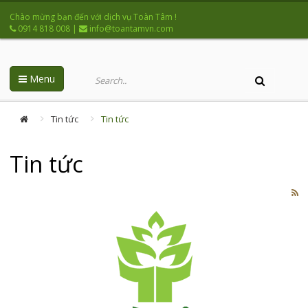
Chào mừng bạn đến với dịch vụ Toàn Tâm !
0914 818 008
|
info@toantamvn.com
Menu
Tin tức
Tin tức
Tin tức