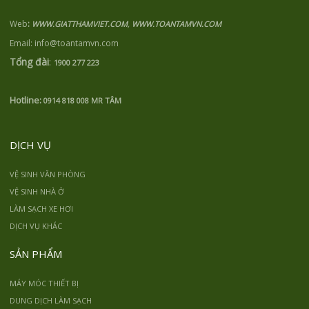
Web
:
,
WWW.GIATTHAMVIET.COM
WWW.TOANTAMVN.COM
Email: info@toantamvn.com
Tổng đài
:
1900 277 223
Hotline:
0914 818 008 MR TÂM
DỊCH VỤ
VỆ SINH VĂN PHÒNG
VỆ SINH NHÀ Ở
LÀM SẠCH XE HƠI
DỊCH VỤ KHÁC
SẢN PHẨM
MÁY MÓC THIẾT BỊ
DUNG DỊCH LÀM SẠCH