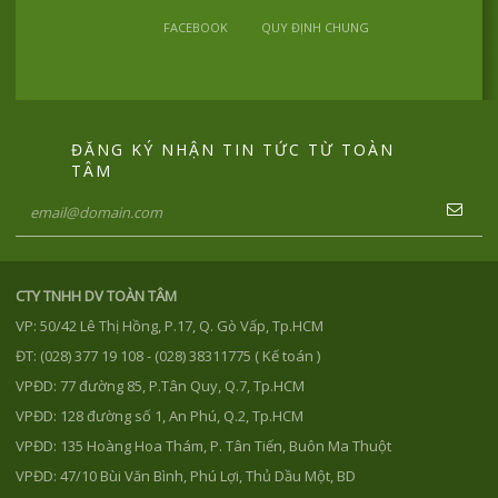
FACEBOOK
QUY ĐỊNH CHUNG
ĐĂNG KÝ NHẬN TIN TỨC TỪ TOÀN
TÂM
CTY TNHH DV TOÀN TÂM
VP: 50/42 Lê Thị Hồng, P.17, Q. Gò Vấp, Tp.HCM
ĐT: (028) 377 19 108 - (028) 38311775 ( Kế toán )
VPĐD: 77 đường 85, P.Tân Quy, Q.7, Tp.HCM
VPĐD: 128 đường số 1, An Phú, Q.2, Tp.HCM
VPĐD: 135 Hoàng Hoa Thám, P. Tân Tiến, Buôn Ma Thuột
VPĐD: 47/10 Bùi Văn Bình, Phú Lợi, Thủ Dầu Một, BD